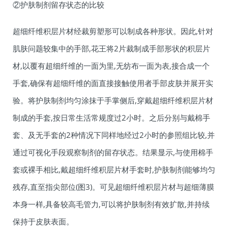
②护肤制剂留存状态的比较
超细纤维积层片材经裁剪塑形可以制成各种形状。因此,针对
肌肤问题较集中的手部,花王将2片裁制成手部形状的积层片
材,以覆有超细纤维的一面为里,无纺布一面为表,接合成一个
手套,确保有超细纤维的面直接接触使用者手部皮肤并展开实
验。将护肤制剂均匀涂抹于手掌侧后,穿戴超细纤维积层片材
制成的手套,按日常生活常规度过2小时。之后分别与戴棉手
套、及无手套的2种情况下同样地经过2小时的参照组比较,并
通过可视化手段观察制剂的留存状态。结果显示,与使用棉手
套或裸手相比,戴超细纤维积层片材手套时,护肤制剂能够均匀
残存,直至指尖部位(图3)。可见超细纤维积层片材与超细薄膜
本身一样,具备较高毛管力,可以将护肤制剂有效扩散,并持续
保持于皮肤表面。